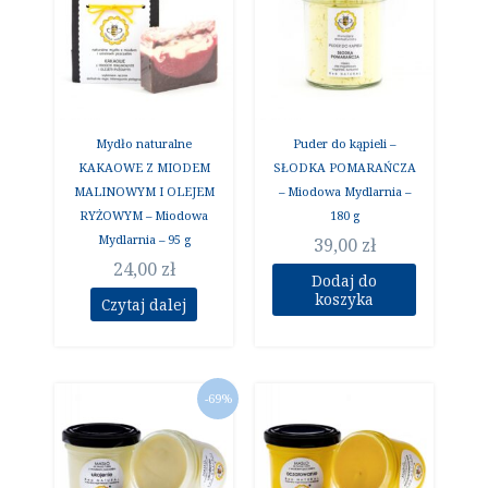
Mydło naturalne
Puder do kąpieli –
KAKAOWE Z MIODEM
SŁODKA POMARAŃCZA
MALINOWYM I OLEJEM
– Miodowa Mydlarnia –
RYŻOWYM – Miodowa
180 g
Mydlarnia – 95 g
39,00
zł
24,00
zł
Dodaj do
koszyka
Czytaj dalej
Pierwotna
Aktualna
-69%
cena
cena
wynosiła:
wynosi:
49,00 zł.
15,00 zł.