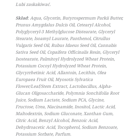
Lubi zaskakiwać.
Skład
:
Aqua, Glycerin, Butyrospermum Parkii Butter,
Prunus Amygdalus Dulcis Oil, Cetearyl Alcohol,
Polyglyceryl-3 Methylglucose Distearate, Glyceryl
Stearate, Isoamyl Laurate, Panthenol, Citrullus
Vulgaris Seed Oil, Rubus Idaeus Seed Oil, Cannabis
Sativa Seed Oil, Copaifera Officinalis Resin, Glyceryl
Isostearate, Palmitoyl Hydrolyzed Wheat Protein,
Potassium Cocoyl Hydrolyzed Wheat Protein,
Glycyrrhetinic Acid, Allantoin, Lecithin, Olea
Europaea Fruit Oil, Myosotis Sylvatica
Flower/Leaf/Stem Extract, Lactobacillus, Alpha-
Glucan Oligosaccharide, Polymnia Sonchifolia Root
Juice, Sodium Lactate, Sodium PCA, Glycine,
Fructose, Urea, Niacinamide, Inositol, Lactic Acid,
Maltodextrin, Sodium Gluconate, Xanthan Gum,
Citric Acid, Benzyl Alcohol, Benzoic Acid,
Dehydroacetic Acid, Tocopherol, Sodium Benzoate,
Potassium Sorbate, Parfum.