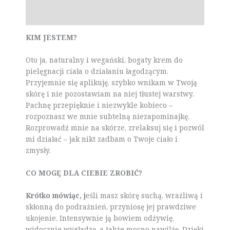
Opinie (0)
KIM JESTEM?
Oto ja, naturalny i wegański, bogaty krem do
pielęgnacji ciała o działaniu łagodzącym.
Przyjemnie się aplikuję, szybko wnikam w Twoją
skórę i nie pozostawiam na niej tłustej warstwy.
Pachnę przepięknie i niezwykle kobieco –
rozpoznasz we mnie subtelną niezapominajkę.
Rozprowadź mnie na skórze, zrelaksuj się i pozwól
mi działać – jak nikt zadbam o Twoje ciało i
zmysły.
CO MOGĘ DLA CIEBIE ZROBIĆ?
Krótko mówiąc, j
eśli masz skórę suchą, wrażliwą i
skłonną do podrażnień, przyniosę jej prawdziwe
ukojenie. Intensywnie ją bowiem odżywię,
widocznie wygładzę, a także mocno nawilżę. Dzięki