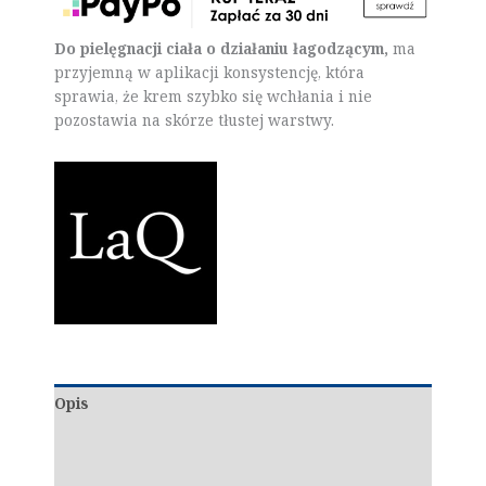
Do pielęgnacji ciała o działaniu łagodzącym,
ma
przyjemną w aplikacji konsystencję, która
sprawia, że krem szybko się wchłania i nie
pozostawia na skórze tłustej warstwy.
Opis
Dodatkowe informacje
Marka