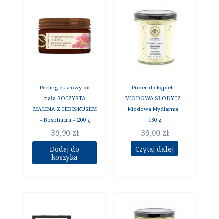
Peeling cukrowy do
Puder do kąpieli –
ciała SOCZYSTA
MIODOWA SŁODYCZ –
MALINA Z HIBISKUSEM
Miodowa Mydlarnia –
– Bosphaera – 200 g
180 g
39,90
zł
39,00
zł
Dodaj do
Czytaj dalej
koszyka