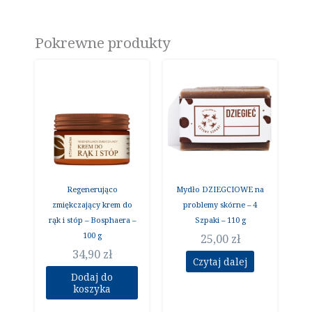
Pokrewne produkty
Regenerująco
Mydło DZIEGCIOWE na
zmiękczający krem do
problemy skórne – 4
rąk i stóp – Bosphaera –
Szpaki – 110 g
100 g
25,00
zł
34,90
zł
Czytaj dalej
Dodaj do
koszyka