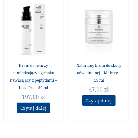
ualna
a
osi:
0 zł.
Krem do twarzy
Naturalny krem do skóry
odmładzający i głęboko
odwodnionej – Moistry –
nawilżający z peptydami –
15 ml
Iossi Pro – 50 ml
47,00
zł
197,00
zł
Czytaj dalej
Czytaj dalej