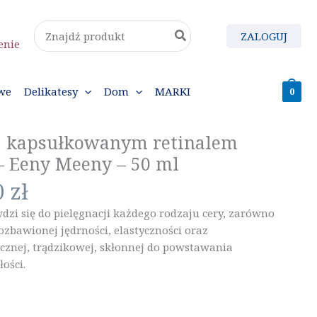
Search
ZALOGUJ
for:
enie
we
Delikatesy
Dom
MARKI
0
 kapsułkowanym retinalem
– Eeny Meeny – 50 ml
0
zł
zi się do pielęgnacji każdego rodzaju cery, zarówno
pozbawionej jędrności, elastyczności oraz
cznej, trądzikowej, skłonnej do powstawania
ości.