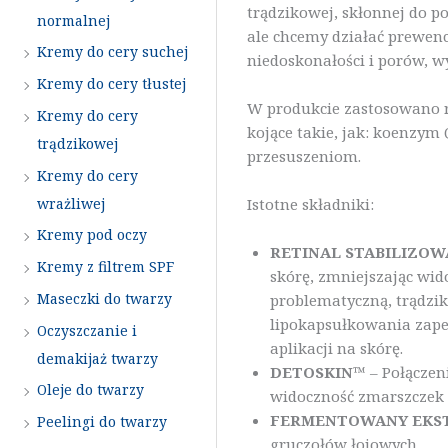
trądzikowej, skłonnej do p
normalnej
ale chcemy działać prewenc
Kremy do cery suchej
niedoskonałości i porów, w
Kremy do cery tłustej
W produkcie zastosowano re
Kremy do cery
kojące takie, jak: koenzym
trądzikowej
przesuszeniom.
Kremy do cery
wrażliwej
Istotne składniki:
Kremy pod oczy
RETINAL STABILIZO
Kremy z filtrem SPF
skórę, zmniejszając wi
Maseczki do twarzy
problematyczną, trądzi
lipokapsułkowania zapew
Oczyszczanie i
aplikacji na skórę.
demakijaż twarzy
DETOSKIN™
– Połączeni
Oleje do twarzy
widoczność zmarszczek 
FERMENTOWANY EKS
Peelingi do twarzy
gruczołów łojowych.