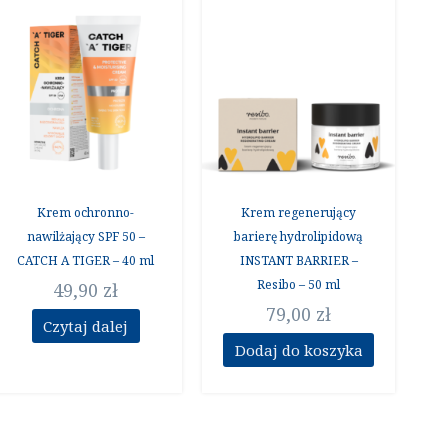
Krem ochronno-
Krem regenerujący
nawilżający SPF 50 –
barierę hydrolipidową
CATCH A TIGER – 40 ml
INSTANT BARRIER –
Resibo – 50 ml
49,90
zł
79,00
zł
Czytaj dalej
Dodaj do koszyka