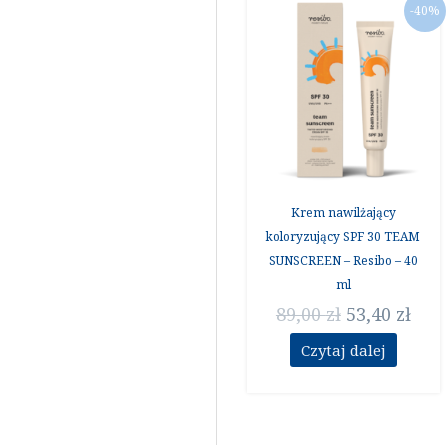
Pierwotna
Akt
-40%
cena
cen
wynosiła:
wyn
89,00 zł.
53,4
Krem nawilżający
koloryzujący SPF 30 TEAM
SUNSCREEN – Resibo – 40
ml
89,00
zł
53,40
zł
Czytaj dalej