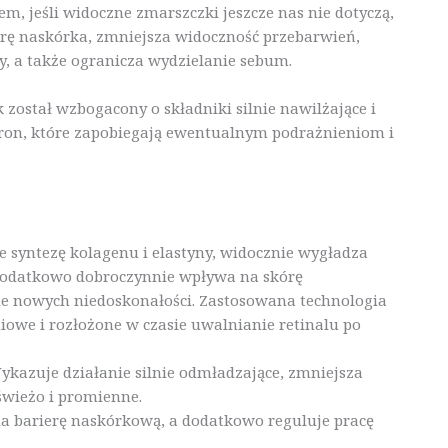
m, jeśli widoczne zmarszczki jeszcze nas nie dotyczą,
urę naskórka, zmniejsza widoczność przebarwień,
y, a także ogranicza wydzielanie sebum.
ostał wzbogacony o składniki silnie nawilżające i
ogron, które zapobiegają ewentualnym podrażnieniom i
 syntezę kolagenu i elastyny, widocznie wygładza
 Dodatkowo dobroczynnie wpływa na skórę
e nowych niedoskonałości. Zastosowana technologia
owe i rozłożone w czasie uwalnianie retinalu po
 Wykazuje działanie silnie odmładzające, zmniejsza
świeżo i promienne.
a barierę naskórkową, a dodatkowo reguluje pracę