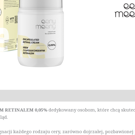
acje
Marka
Opinie (0)
 RETINALEM 0,05%
dedykowany osobom, które chcą skuteczn
ląd.
gnacji każdego rodzaju cery, zarówno dojrzałej, pozbawionej 