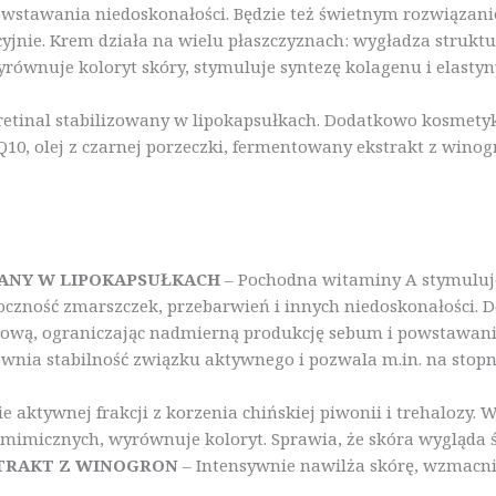
owstawania niedoskonałości. Będzie też świetnym rozwiązanie
yjnie. Krem działa na wielu płaszczyznach: wygładza strukt
yrównuje koloryt skóry, stymuluje syntezę kolagenu i elastyn
tinal stabilizowany w lipokapsułkach. Dodatkowo kosmetyk z
 Q10, olej z czarnej porzeczki, fermentowany ekstrakt z win
WANY W LIPOKAPSUŁKACH
– Pochodna witaminy A stymuluje
doczność zmarszczek, przebarwień i innych niedoskonałości.
kową, ograniczając nadmierną produkcję sebum i powstawani
nia stabilność związku aktywnego i pozwala m.in. na stopni
e aktywnej frakcji z korzenia chińskiej piwonii i trehalozy.
mimicznych, wyrównuje koloryt. Sprawia, że skóra wygląda 
TRAKT Z WINOGRON
– Intensywnie nawilża skórę, wzmacni