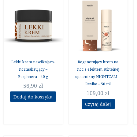
Lekki krem nawilżająco-
Regenerujący krem na
normalizujący –
noc z efektem subtelnej
Bosphaera – 40 g
opalenizny NIGHTCALL –
Resibo – 50 ml
56,90
zł
109,00
zł
Dodaj do koszyka
Czytaj dalej