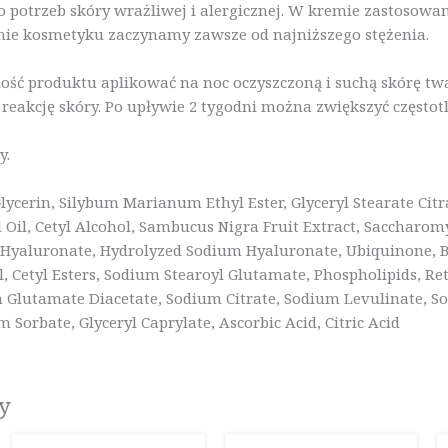
 potrzeb skóry wrażliwej i alergicznej. W kremie zastosowa
ie kosmetyku zaczynamy zawsze od najniższego stężenia.
lość produktu aplikować na noc oczyszczoną i suchą skórę tw
 reakcję skóry. Po upływie 2 tygodni można zwiększyć częstot
y.
lycerin, Silybum Marianum Ethyl Ester, Glyceryl Stearate Cit
 Oil, Cetyl Alcohol, Sambucus Nigra Fruit Extract, Saccharom
 Hyaluronate, Hydrolyzed Sodium Hyaluronate, Ubiquinone, B
 Cetyl Esters, Sodium Stearoyl Glutamate, Phospholipids, Ret
lutamate Diacetate, Sodium Citrate, Sodium Levulinate, Sod
Sorbate, Glyceryl Caprylate, Ascorbic Acid, Citric Acid
y