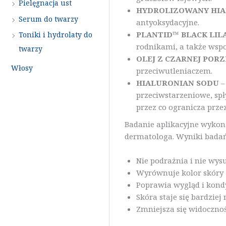
Pielęgnacja ust
HYDROLIZOWANY HI
Serum do twarzy
antyoksydacyjne.
PLANTID™ BLACK LIL
Toniki i hydrolaty do
rodnikami, a także wspo
twarzy
OLEJ Z CZARNEJ POR
Włosy
przeciwutleniaczem.
HIALURONIAN SODU
–
przeciwstarzeniowe, spł
przez co ogranicza prz
Badanie aplikacyjne wykon
dermatologa. Wyniki badań
Nie podrażnia i nie wys
Wyrównuje kolor skóry
Poprawia wygląd i kondy
Skóra staje się bardziej
Zmniejsza się widoczno