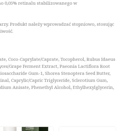
no 0,05% retinalu stabilizowanego w
arzy. Produkt należy wprowadzać stopniowo, stosując
liwość.
rate, Coco-Caprylate/Caprate, Tocopherol, Rubus Idaeus
yces/Grape Ferment Extract, Paeonia Lactiflora Root
iosaccharide Gum-1, Shorea Stenoptera Seed Butter,
inal, Caprylic/Capric Triglyceride, Sclerotium Gum,
ium Anisate, Phenethyl Alcohol, Ethylhexylglycerin,