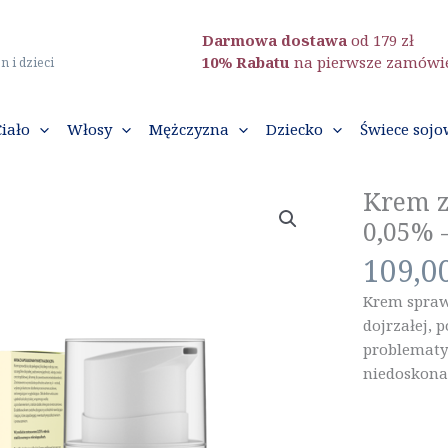
Darmowa dostawa
od 179 zł
10% Rabatu
na pierwsze zamówi
n i dzieci
Ciało
Włosy
Mężczyzna
Dziecko
Świece sojo
Krem z
0,05% 
109,0
Krem sprawd
dojrzałej, 
problematy
niedoskonał