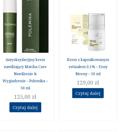
Antyoksydacyjny krem
Krem z kapsułkowanym
nawilżający Matcha Care
retinalem 0,1% – Eeny
Nawilżenie &
Meeny – 50 ml
Wygładzenie – Polemika –
129,00
zł
50 ml
Czytaj dalej
125,00
zł
Czytaj dalej