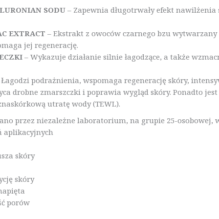
ALURONIAN SODU
– Zapewnia długotrwały efekt nawilżenia s
AC EXTRACT
– Ekstrakt z owoców czarnego bzu wytwarzany 
maga jej regenerację.
ZECZKI
– Wykazuje działanie silnie łagodzące, a także wzmacn
 Łagodzi podrażnienia, wspomaga regenerację skóry, intensy
yca drobne zmarszczki i poprawia wygląd skóry. Ponadto jes
eznaskórkową utratę wody (TEWL).
ano przez niezależne laboratorium, na grupie 25-osobowej
 aplikacyjnych
usza skóry
cję skóry
 napięta
ść porów