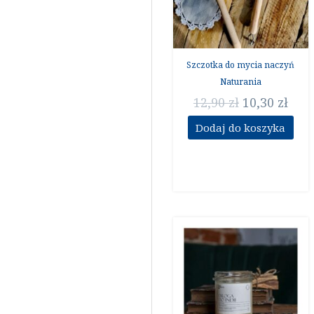
Szczotka do mycia naczyń
Naturania
12,90
zł
10,30
zł
Dodaj do koszyka