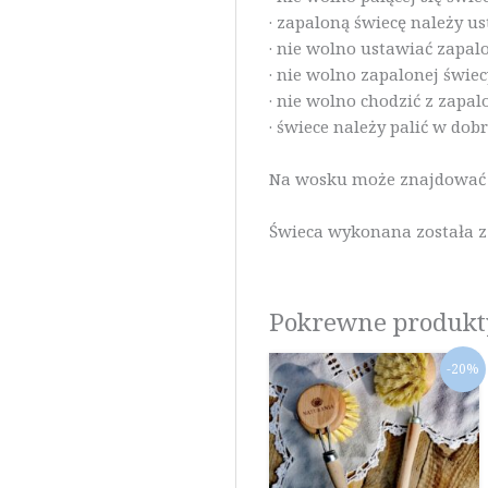
· zapaloną świecę należy us
· nie wolno ustawiać zapal
· nie wolno zapalonej świe
· nie wolno chodzić z zapa
· świece należy palić w d
Na wosku może znajdować s
Świeca wykonana została z
Pokrewne produkt
Pierwotna
Akt
-20%
cena
cen
wynosiła:
wyn
12,90 zł.
10,3