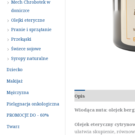
Mech Chrobotek w
doniczce
Olejki eteryczne
Pranie i sprzątanie
Przekąski
Świece sojowe
Syropy naturalne
Dziecko
Makijaż
Mężczyzna
Opis
Dodatkowe inform
Pielęgnacja onkologiczna
Wiodąca nuta: olejek ber
PROMOCJE DO - 60%
Olejek eteryczny cytryno
Twarz
ułatwia skupienie, równow