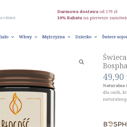
Darmowa dostawa
od 179 zł
10% Rabatu
na pierwsze zamówi
n i dzieci
Ciało
Włosy
Mężczyzna
Dziecko
Świece sojo
Świeca
Bospha
49,90
Naturalna 
dla osób, 
naturalneg