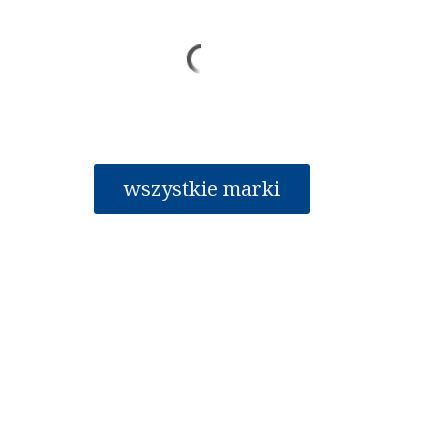
wszystkie marki
Sklep
Sklep stacjonarn
O mnie
Buk, ul. Rzemieśl
Blog
tel. 606 323 442
Regulamin sklepu
e-mail:
kontakt@n