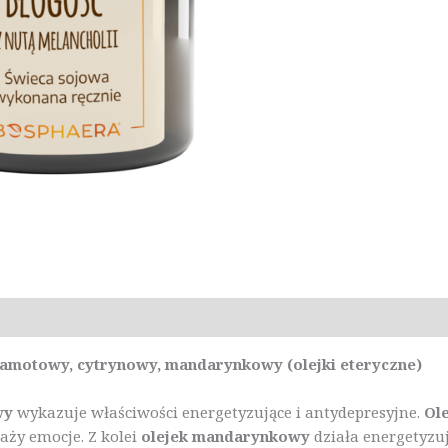
acje
Marka
Opinie (0)
gamotowy, cytrynowy, mandarynkowy (olejki eteryczne)
wy
wykazuje właściwości energetyzujące i antydepresyjne.
Ol
aży emocje. Z kolei
olejek mandarynkowy
działa energetyzu