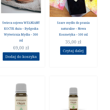
Świeca sojowa WEŁNIANY
Szare mydło do prania
KOCYK duża – Bydgoska
naturalne – Nowa
Wytwórnia Mydła – 300
Kosmetyka – 500 ml
ml
35,00
zł
69,00
zł
Czytaj dalej
Dodaj do koszyka