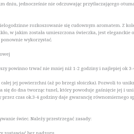
żkim dniu, jednocześnie nie odczuwając przytłaczającego otuma
elogodzinne rozkoszowanie się cudownym aromatem. Z kolei
zkło, w jakim została umieszczona świeczka, jest eleganckie 
i ponownie wykorzystać.
jowej
szy powinno trwać nie mniej niż 1-2 godziny i najlepiej ok 3-
całej jej powierzchni (aż po brzegi słoiczka). Pozwoli to uni
a się do dna tworząc tunel, który powoduje gaśnięcie jej i 
y przez czas ok.3-4 godziny daje gwarancję równomiernego s
wanie świec. Należy przestrzegać zasady:
ecy zostawiać bez nadzoru