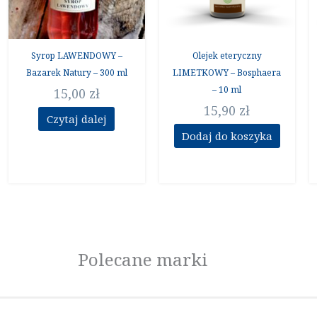
Syrop LAWENDOWY –
Olejek eteryczny
Bazarek Natury – 300 ml
LIMETKOWY – Bosphaera
– 10 ml
15,00
zł
15,90
zł
Czytaj dalej
Dodaj do koszyka
Polecane marki