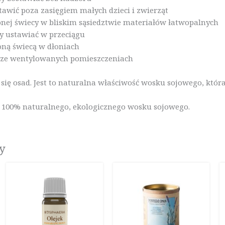
tawić poza zasięgiem małych dzieci i zwierząt
onej świecy w bliskim sąsiedztwie materiałów łatwopalnych
cy ustawiać w przeciągu
loną świecą w dłoniach
obrze wentylowanych pomieszczeniach
ię osad. Jest to naturalna właściwość wosku sojowego, któr
 100% naturalnego, ekologicznego wosku sojowego.
y
ualna
a
osi:
0 zł.