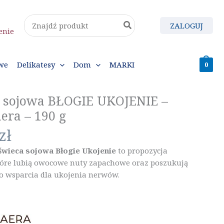
Search
ZALOGUJ
for:
enie
we
Delikatesy
Dom
MARKI
0
 sojowa BŁOGIE UKOJENIE –
era – 190 g
zł
świeca sojowa Błogie Ukojenie
to propozycja
które lubią owocowe nuty zapachowe oraz poszukują
o wsparcia dla ukojenia nerwów.