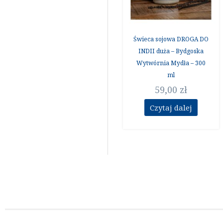
Świeca sojowa DROGA DO
INDII duża – Bydgoska
Wytwórnia Mydła – 300
ml
59,00
zł
Czytaj dalej