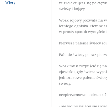
Włosy
że zrelaksujesz się po cię
świeży i kojący.
Wosk sojowy pozwala na wi
letniego ogniska. Ciemne s
w prosty sposób wyczyścić 
Pierwsze palenie świecy so
Palenie świecy po raz pierw
Wosk musi rozpuścić się na 
zjawisku, gdy świeca wypal
jednorazowe palenie świec
świecy.
Bezpieczeństwo podczas uży
· nie wolno palącej się świ