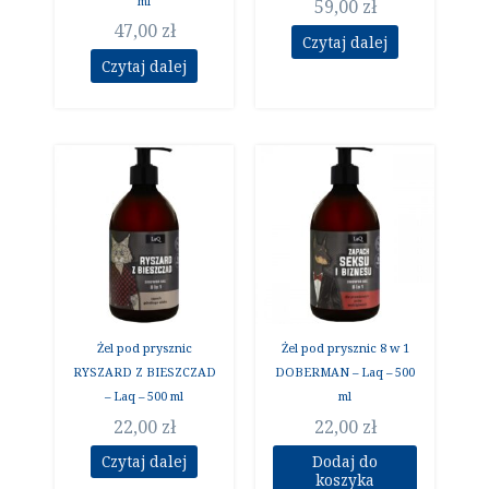
ml
59,00
zł
47,00
zł
Czytaj dalej
Czytaj dalej
Żel pod prysznic
Żel pod prysznic 8 w 1
RYSZARD Z BIESZCZAD
DOBERMAN – Laq – 500
– Laq – 500 ml
ml
22,00
zł
22,00
zł
Czytaj dalej
Dodaj do
koszyka