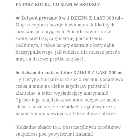
PYTASZ KOTKU, CO MAM W ŚRODKU?
🐗
Żel pod prysznic 8 w 1 DZIKUS Z LASU 500 ml
–
Moja receptura bazuje bowiem na delikatnych
substancjach myjących. Ponadto zawieram w
sobie nawilżającą glicerynę pochodzenia
roślinnego, a także kojący ekstrakt z kory dębu
bezszypułkowego. Jak widzisz, nie musisz przede
mną na drzewo prędko zmykać!
🐗
Balsam do ciała w tubie DZIKUS Z LASU 200 ml
– glicerynę, mocznik oraz sok z Yaconu. Dodatkowo
czeka u mnie na Ciebie łagodzący pantenol i
alantoina, a także wygładzający niacynamid.
Oprócz tego znajdziesz we mnie odżywcze masło
shea, a także oleje: ze słodkich migdałów oraz z
nasion konopi siewnych, a także oliwę z oliwek.
(dokładne składy INCI poszczególnych produktów
znajdziesz pod powyższymi linkami)