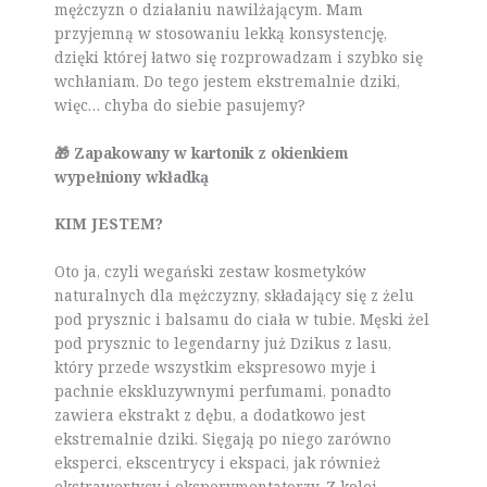
mężczyzn o działaniu nawilżającym. Mam
przyjemną w stosowaniu lekką konsystencję,
dzięki której łatwo się rozprowadzam i szybko się
wchłaniam. Do tego jestem ekstremalnie dziki,
więc… chyba do siebie pasujemy?
🎁 Zapakowany w kartonik z okienkiem
wypełniony wkładką
KIM JESTEM?
Oto ja, czyli wegański zestaw kosmetyków
naturalnych dla mężczyzny, składający się z żelu
pod prysznic i balsamu do ciała w tubie. Męski żel
pod prysznic to legendarny już Dzikus z lasu,
który przede wszystkim ekspresowo myje i
pachnie ekskluzywnymi perfumami, ponadto
zawiera ekstrakt z dębu, a dodatkowo jest
ekstremalnie dziki. Sięgają po niego zarówno
eksperci, ekscentrycy i ekspaci, jak również
ekstrawertycy i eksperymentatorzy. Z kolei