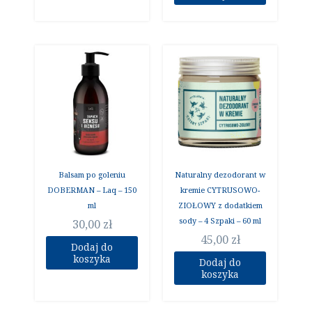
Balsam po goleniu
Naturalny dezodorant w
DOBERMAN – Laq – 150
kremie CYTRUSOWO-
ml
ZIOŁOWY z dodatkiem
sody – 4 Szpaki – 60 ml
30,00
zł
45,00
zł
Dodaj do
koszyka
Dodaj do
koszyka