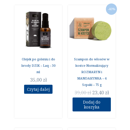
Pierwotna
Aktualna
-40%
cena
cena
wynosiła:
wynosi:
39,00 zł.
23,40 zł.
Olejek po goleniu i do
Szampon do włosów w
brody DZIK – Laq – 30
kostce Normalizujący
ml
ROZMARYN i
MANDARYNKA – 4
35,00
zł
Szpaki – 75 g
Czytaj dalej
39,00
zł
23,40
zł
Dodaj do
koszyka