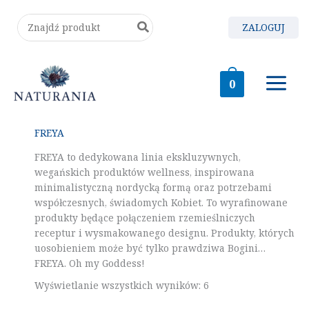
Posortowane
Przejdź
według
Search
ZALOGUJ
do
najnowszych
for:
treści
0
FREYA
FREYA to dedykowana linia ekskluzywnych,
wegańskich produktów wellness, inspirowana
minimalistyczną nordycką formą oraz potrzebami
współczesnych, świadomych Kobiet. To wyrafinowane
produkty będące połączeniem rzemieślniczych
receptur i wysmakowanego designu. Produkty, których
uosobieniem może być tylko prawdziwa Bogini…
FREYA. Oh my Goddess!
Wyświetlanie wszystkich wyników: 6