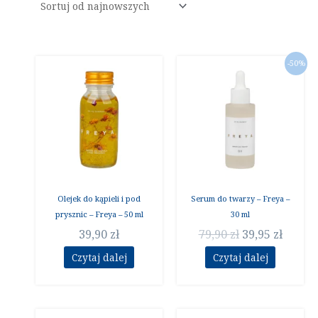
Pierwotna
Aktua
-50%
cena
cena
wynosiła:
wynos
79,90 zł.
39,95 z
Olejek do kąpieli i pod
Serum do twarzy – Freya –
prysznic – Freya – 50 ml
30 ml
39,90
zł
79,90
zł
39,95
zł
Czytaj dalej
Czytaj dalej