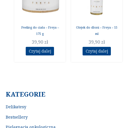
Peeling do ciała – Freya –
Olejek do dłoni – Freya – 15
175 g
ml
39,90
zł
39,90
zł
Czytaj dalej
Czytaj dalej
KATEGORIE
Delikatesy
Bestsellery
Pielęgnacja onkologiczna