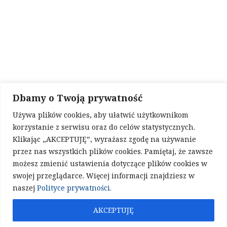
Sklep stacjonarny
Buk, ul. Rzemieślnicza 4
tel. 606 323 442
e-mail:
kontakt@naturania.pl
obserwuj nas na:
F
I
Dbamy o Twoją prywatność
Używa plików cookies, aby ułatwić użytkownikom
a
n
korzystanie z serwisu oraz do celów statystycznych.
Klikając „AKCEPTUJĘ”, wyrażasz zgodę na używanie
c
s
przez nas wszystkich plików cookies. Pamiętaj, że zawsze
możesz zmienić ustawienia dotyczące plików cookies w
e
t
swojej przeglądarce. Więcej informacji znajdziesz w
naturania.pl - wszelkie prawa zastrzeżone. Nasza strona www
wykorzystuje pliki cookies.
naszej
Polityce prywatności
.
b
a
Projekt strony www
,
optymalizacja i pozycjonowanie
,
opieka i
aktualizacje strony
-
NETMONSTER
Strony Internetowe
AKCEPTUJĘ
o
g