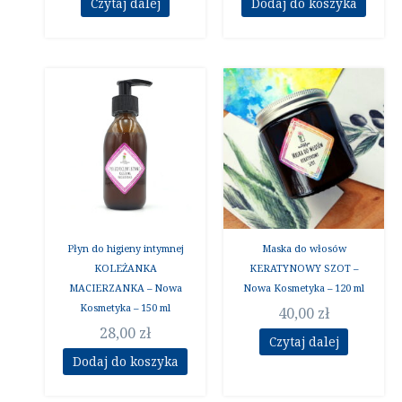
Czytaj dalej
Dodaj do koszyka
Płyn do higieny intymnej
Maska do włosów
KOLEŻANKA
KERATYNOWY SZOT –
MACIERZANKA – Nowa
Nowa Kosmetyka – 120 ml
Kosmetyka – 150 ml
40,00
zł
28,00
zł
Czytaj dalej
Dodaj do koszyka