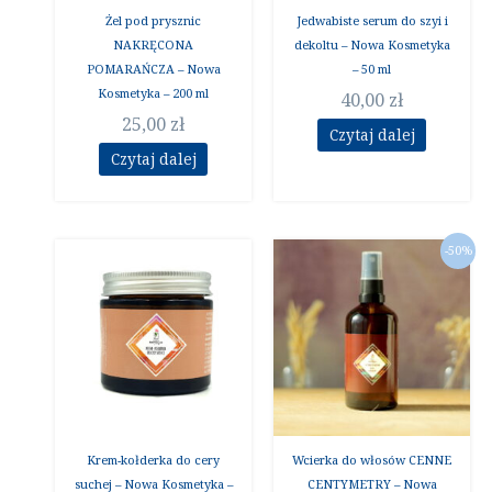
Żel pod prysznic
Jedwabiste serum do szyi i
NAKRĘCONA
dekoltu – Nowa Kosmetyka
POMARAŃCZA – Nowa
– 50 ml
Kosmetyka – 200 ml
40,00
zł
25,00
zł
Czytaj dalej
Czytaj dalej
Pierwotna
Aktua
-50%
cena
cena
wynosiła:
wynos
40,00 zł.
20,00 z
Krem-kołderka do cery
Wcierka do włosów CENNE
suchej – Nowa Kosmetyka –
CENTYMETRY – Nowa