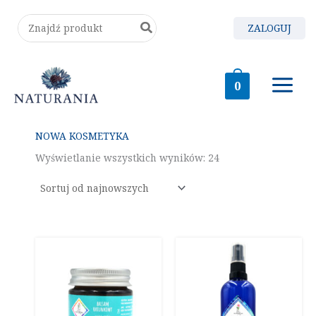
Posortowane
Przejdź
według
Search
ZALOGUJ
do
najnowszych
for:
treści
0
NOWA KOSMETYKA
Wyświetlanie wszystkich wyników: 24