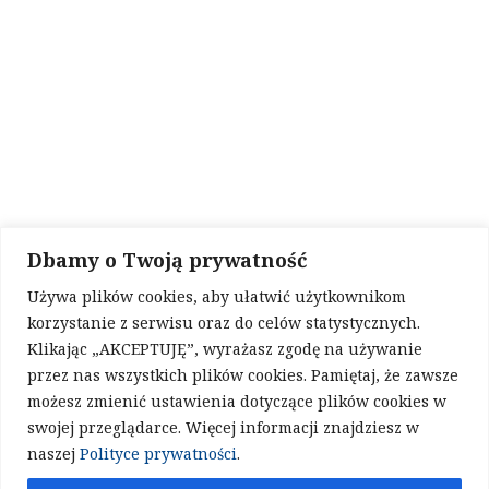
Polityka prywatności
Sklep stacjonarny
Buk, ul. Rzemieślnicza 4
tel. 606 323 442
e-mail:
kontakt@naturania.pl
obserwuj nas na:
F
I
Dbamy o Twoją prywatność
Używa plików cookies, aby ułatwić użytkownikom
a
n
korzystanie z serwisu oraz do celów statystycznych.
Klikając „AKCEPTUJĘ”, wyrażasz zgodę na używanie
c
s
przez nas wszystkich plików cookies. Pamiętaj, że zawsze
możesz zmienić ustawienia dotyczące plików cookies w
e
t
swojej przeglądarce. Więcej informacji znajdziesz w
naturania.pl - wszelkie prawa zastrzeżone. Nasza strona www
wykorzystuje pliki cookies.
naszej
Polityce prywatności
.
b
a
Projekt strony www
,
optymalizacja i pozycjonowanie
,
opieka i
aktualizacje strony
-
NETMONSTER
Strony Internetowe