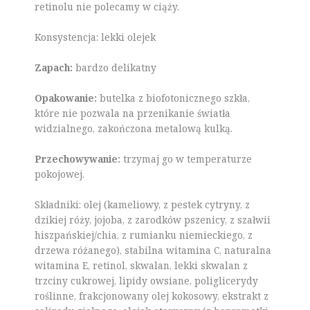
retinolu nie polecamy w ciąży.
Konsystencja: lekki olejek
Zapach:
bardzo delikatny
Opakowanie:
butelka z biofotonicznego szkła,
które nie pozwala na przenikanie światła
widzialnego, zakończona metalową kulką.
Przechowywanie:
trzymaj go w temperaturze
pokojowej.
Składniki: olej (kameliowy, z pestek cytryny, z
dzikiej róży, jojoba, z zarodków pszenicy, z szałwii
hiszpańskiej/chia, z rumianku niemieckiego, z
drzewa różanego), stabilna witamina C, naturalna
witamina E, retinol, skwalan, lekki skwalan z
trzciny cukrowej, lipidy owsiane, poliglicerydy
roślinne, frakcjonowany olej kokosowy, ekstrakt z