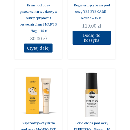
Krem pod oczy
Regenerujący krem pod
przeciwzmarszczkowy z
oczy YES EYE CARE –
nutripeptydami i
Resibo – 15 ml
resweratrolem SMART P
119,00
zł
– Hagi – 15 ml
Dodaj do
80,00
zł
koszyka
Czytaj dalej
Superodżywczy krem
Lekki olejek pod oczy
pod oczy MANGO EYE
ESPRESSO – Bioup – 10