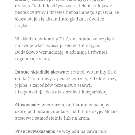
czasem. Dodatek odżywczych i lekkich olejów z
pestek cytryny i drzewa herbacianego sprawia, że
skóra staje się aksamitnie gładka i również
miękka.
W składzie witaminy E i C, doceniane ze względu
na swoje właściwości przeciwutleniające.
Dodatkowo wzmacniają, ujędrniają i również
regenerują skórę.
Istotne składniki aktywne:
retinol, witaminy E i C,
olejki (kameliowy, z pestek cytryny, z dzikiej róży,
jojoba, z zarodków pszenicy, z szałwii
hiszpańskiej), ekstrakt z szałwii hiszpańskiej.
Stosowanie:
wieczorem, delikatnie wmasuj w
skórę pod oczami, dookoła ust lub na szyję. Można
stosować samodzielnie lub na krem.
Przeciwwskazania:
ze względu na zawartość