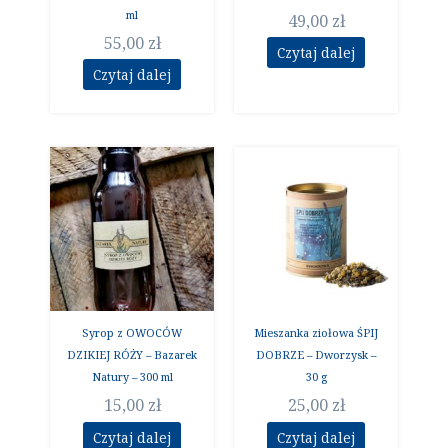
ml
49,00
zł
55,00
zł
Czytaj dalej
Czytaj dalej
Syrop z OWOCÓW
Mieszanka ziołowa ŚPIJ
DZIKIEJ RÓŻY – Bazarek
DOBRZE – Dworzysk –
Natury – 300 ml
30 g
15,00
zł
25,00
zł
Czytaj dalej
Czytaj dalej