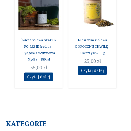
Świeca sojowa SPACER
Mieszanka ziołowa
PO LESIE średnia –
ODPOCZNIJ CHWILĘ –
Bydgoska Wytwórnia
Dworzysk – 30 g
Mydła – 180 ml
25,00
zł
55,00
zł
Czytaj dalej
Czytaj dalej
KATEGORIE