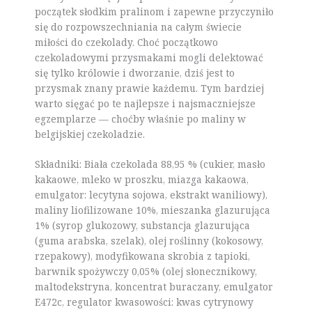
początek słodkim pralinom i zapewne przyczyniło
się do rozpowszechniania na całym świecie
miłości do czekolady. Choć początkowo
czekoladowymi przysmakami mogli delektować
się tylko królowie i dworzanie, dziś jest to
przysmak znany prawie każdemu. Tym bardziej
warto sięgać po te najlepsze i najsmaczniejsze
egzemplarze — choćby właśnie po maliny w
belgijskiej czekoladzie.
Składniki: Biała czekolada 88,95 % (cukier, masło
kakaowe, mleko w proszku, miazga kakaowa,
emulgator: lecytyna sojowa, ekstrakt waniliowy),
maliny liofilizowane 10%, mieszanka glazurująca
1% (syrop glukozowy, substancja glazurująca
(guma arabska, szelak), olej roślinny (kokosowy,
rzepakowy), modyfikowana skrobia z tapioki,
barwnik spożywczy 0,05% (olej słonecznikowy,
maltodekstryna, koncentrat buraczany, emulgator
E472c, regulator kwasowości: kwas cytrynowy