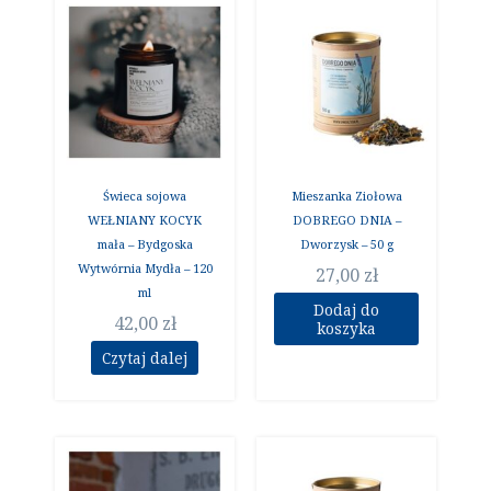
Świeca sojowa
Mieszanka Ziołowa
WEŁNIANY KOCYK
DOBREGO DNIA –
mała – Bydgoska
Dworzysk – 50 g
Wytwórnia Mydła – 120
27,00
zł
ml
Dodaj do
42,00
zł
koszyka
Czytaj dalej